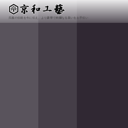
呉服の伝統を今に伝え、より豪華で絢爛なる装いをお手伝い