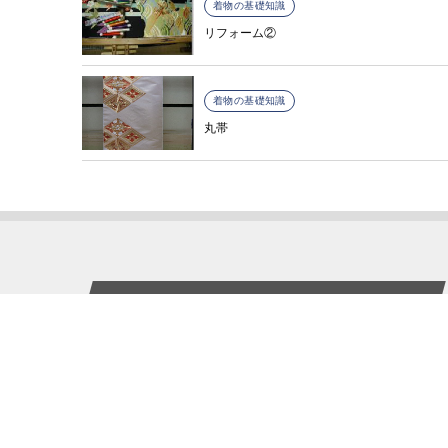
着物の基礎知識
リフォーム②
着物の基礎知識
丸帯
京和工藝について
私ども京和工藝は呉服の製造､販売をしてお
ります。
呉服の伝統を今に伝え、より豪華で絢爛なる