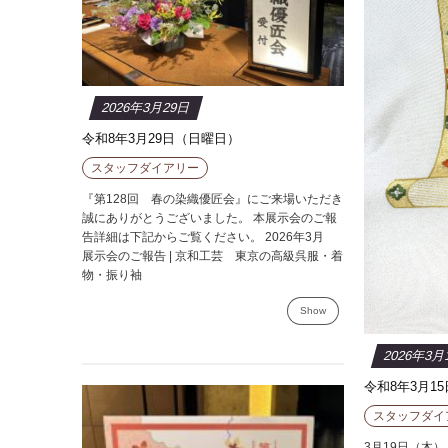
2026年3月29日
令和8年3月29日（日曜日）
スタッフダイアリー
『第128回 春の染織優匠会』にご来場いただき
誠にありがとうございました。 本展示会のご報
告詳細は下記からご覧ください。 2026年3月
展示会のご報告 | 京和工芸 東京の高級呉服・着
物・振り袖
Show
2026年3月
令和8年3月1
スタッフダイ
3月19日（木）