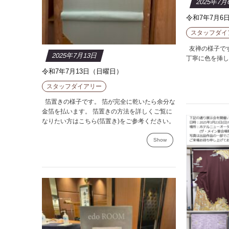
2025年7月
令和7年7月6
スタッフダイ
友禅の様子です
2025年7月13日
丁寧に色を挿し
令和7年7月13日（日曜日）
スタッフダイアリー
箔置きの様子です。 箔が完全に乾いたら余分な
金箔を払います。 箔置きの方法を詳しくご覧に
なりたい方はこちら(箔置き)をご参考ください。
Show