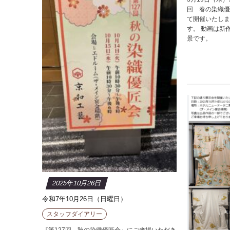
回 春の染織優
て開催いたしま
す。 動画は新
景です。
2025年10月26日
令和7年10月26日（日曜日）
スタッフダイアリー
『第127回 秋の染織優匠会』にご来場いただき