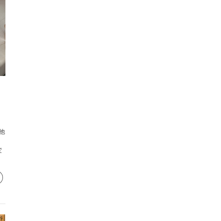
他
を
変