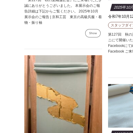
誠にありがとうございました。 本展示会のご報
2025年10
告詳細は下記からご覧ください。 2025年10月
令和7年10月
展示会のご報告 | 京和工芸 東京の高級呉服・着
物・振り袖
スタッフダイ
Show
第127回 秋
ニにて開催いた
Facebookに
Facebook