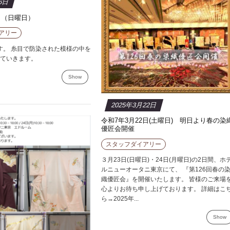
6日
日（日曜日）
アリー
。 糸目で防染された模様の中を
ていきます。
Show
2025年3月22日
令和7年3月22日(土曜日) 明日より春の染
優匠会開催
スタッフダイアリー
３月23日(日曜日)・24日(月曜日)の2日間、ホ
ルニューオータニ東京にて、 『第126回春の
織優匠会』を開催いたします。 皆様のご来場
心よりお待ち申し上げております。 詳細はこ
ら→2025年...
Show