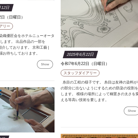
月12日
12日（日曜日）
アリー
の染織優匠会をホテルニューオータ
します。 出品作品の一部を
て紹介しております。 京和工藝 |
 ご来場お待ちしております。
2025年6月22日
令和7年6月22日（日曜日）
Show
スタッフダイアリー
糸目の工程の様子です。 糸目は友禅の染料が
の部分に出ないようにするための防染の役割
します。 模様の場所によって糊置きの太さを
える等高い技術を要します。
Show