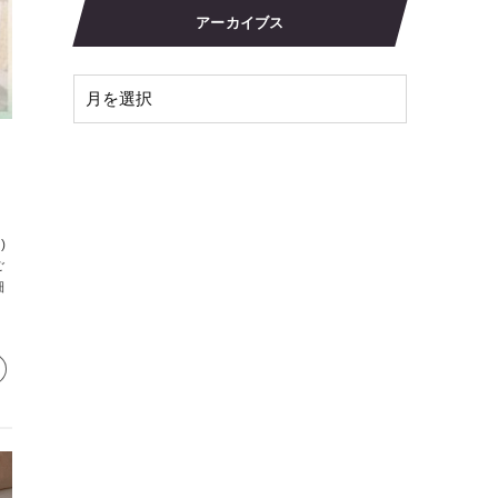
アーカイブス
内
)
ご
細