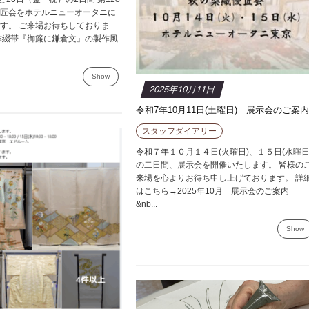
匠会をホテルニューオータニに
す。 ご来場お待ちしておりま
作綴帯『御簾に鎌倉文』の製作風
Show
2025年10月11日
令和7年10月11日(土曜日) 展示会のご案
スタッフダイアリー
令和７年１０月１４日(火曜日)、１５日(水曜日
の二日間、展示会を開催いたします。 皆様の
来場を心よりお待ち申し上げております。 詳
はこちら→2025年10月 展示会のご案内
&nb...
Show