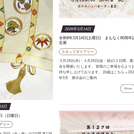
2026年3月14日
令和8年3月14日(土曜日) まもなく80周年
念展
スタッフダイアリー
３月19日(木)・３月20日(金・祝)の２日間、展
会を開催いたします。 皆様のご来場を心より
待ち申し上げております。 詳細はこちら→202
年3月 展示会のご案内
Show
15日
5日（日曜日）
アリー
と20日（金・祝）の2日間 第128