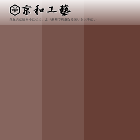
呉服の伝統を今に伝え、より豪華で絢爛なる装いをお手伝い