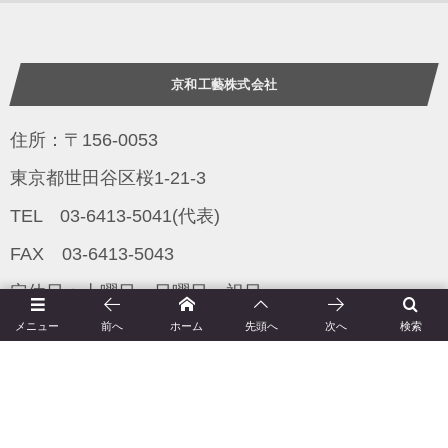
京和工藝株式会社
住所：〒156-0053
東京都世田谷区桜1-21-3
TEL 03-6413-5041(代表)
FAX 03-6413-5043
定休日：土曜日、日曜日、祝日
メニュー
前へ
ホーム
先頭へ
次へ
検索
営業時間：午前9時〜午後5時
京和工藝とは（会社概要）