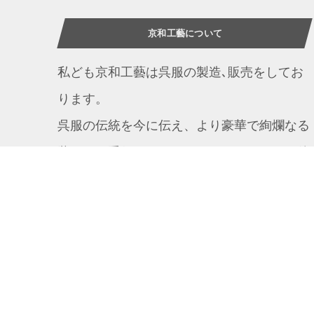
京和工藝について
私ども京和工藝は呉服の製造､販売をしてお
ります。
呉服の伝統を今に伝え、より豪華で絢爛なる
装いをお手伝いすることをモットーとして他
にない色、柄、技術を個々のニーズに答える
べく独創性と本物志向を一歩先んじて追求し
ています。