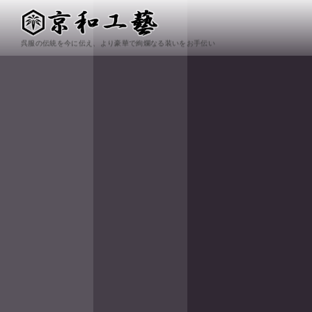
呉服の伝統を今に伝え、より豪華で絢爛なる装いをお手伝い