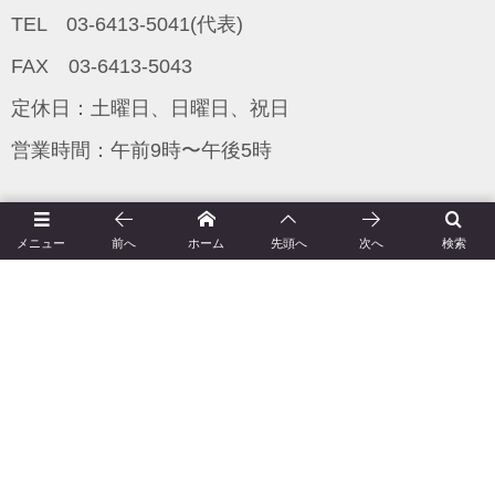
TEL 03-6413-5041(代表)
FAX 03-6413-5043
定休日：土曜日、日曜日、祝日
営業時間：午前9時〜午後5時
京和工藝とは（会社概要）
メニュー
前へ
ホーム
先頭へ
次へ
検索
今月の着物
お問い合わせ
着物の基礎知識
着物が出来るまで
アクセス